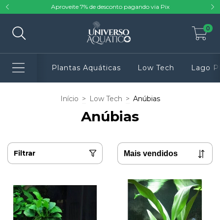
Aproveite 7% de desconto pagando via Pix
0
Plantas Aquáticas
Low Tech
Lago P
Início
>
Low Tech
>
Anúbias
Anúbias
Filtrar