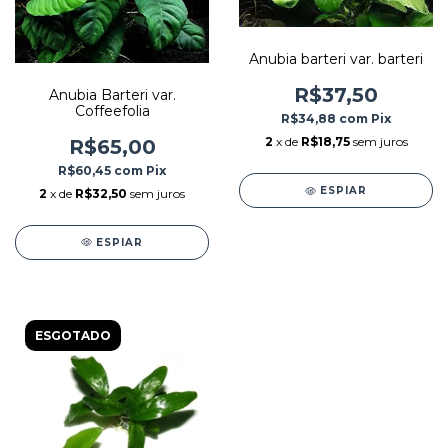
Anubia barteri var. barteri
R$37,50
Anubia Barteri var.
Coffeefolia
R$34,88
com
Pix
2
x de
R$18,75
sem juros
R$65,00
R$60,45
com
Pix
ESPIAR
2
x de
R$32,50
sem juros
ESPIAR
ESGOTADO