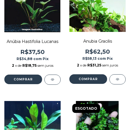
Anubia Gracilis
Anúbia Hastifolia Lucanas
R$62,50
R$37,50
R$58,13
com
Pix
R$34,88
com
Pix
2
x de
R$31,25
sem juros
2
x de
R$18,75
sem juros
ESGOTADO