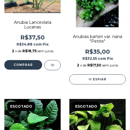
Anubia Lanceolata
Lucanas
Anubias barteri var. nana
R$37,50
"Petite"
R$34,88
com
Pix
R$35,00
2
x de
R$18,75
sem juros
R$32,55
com
Pix
2
x de
R$17,50
sem juros
ESPIAR
ESGOTADO
ESGOTADO