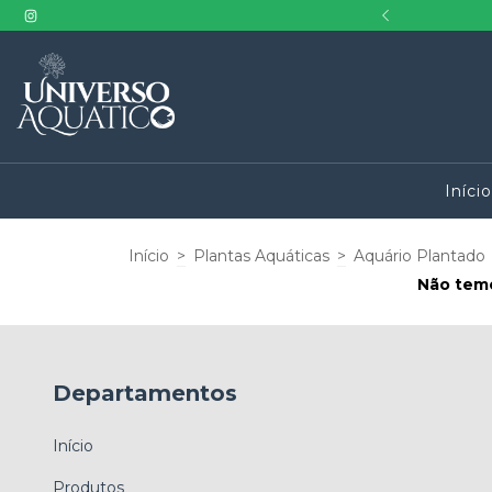
a ! Contate nosso WhatsApp
Iníci
Início
>
Plantas Aquáticas
>
Aquário Plantado
Não temo
Departamentos
Início
Produtos