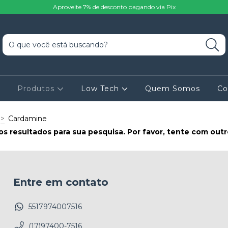
Aproveite 7% de desconto pagando via Pix
o
Produtos
Low Tech
Quem Somos
Co
>
Cardamine
s resultados para sua pesquisa. Por favor, tente com outros
Entre em contato
5517974007516
(17)97400-7516