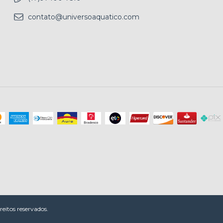
contato@universoaquatico.com
eitos reservados.