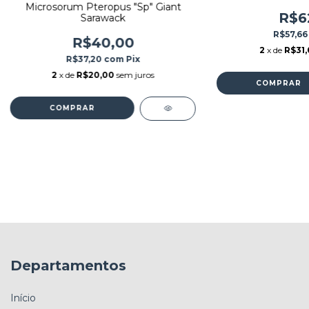
Microsorum Pteropus "Sp" Giant
R$6
Sarawack
R$57,6
R$40,00
2
x de
R$31,
R$37,20
com
Pix
2
x de
R$20,00
sem juros
Departamentos
Início